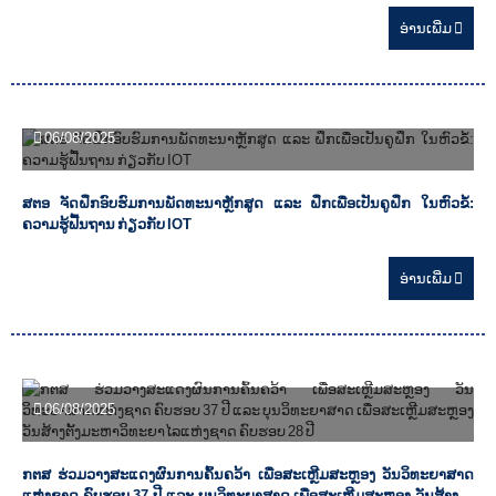
ອ່ານ​ເພີ່ມ
06/08/2025
ສຕອ ຈັດຝຶກອົບຮົມການພັດທະນາຫຼັກສູດ ແລະ ຝຶກເພື່ອເປັນຄູຝຶກ ໃນຫົວຂໍ້:
ຄວາມຮູ້ຟື້ນຖານ ກ່ຽວກັບ IOT
ອ່ານ​ເພີ່ມ
06/08/2025
ກຕສ ຮ່ວມວາງສະແດງຜົນການຄົ້ນຄວ້າ ເພື່ອສະເຫຼີມສະຫຼອງ ວັນວິທະຍາສາດ
ແຫ່ງຊາດ ຄົບຮອບ 37 ປີ ແລະ ບຸນວິທະຍາສາດ ເພື່ອສະເຫຼີມສະຫຼອງ ວັນສ້າງຕັ້ງ