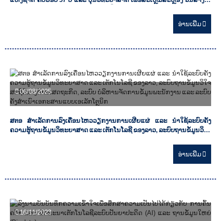
ມະຫາວິທະຍາໄລແຫ່ງຊາດ ຄົບຮອບ 28 ປີ
ອ່ານ​ເພີ່ມ
06/08/2025
ສຕອ ສຳເລັດການລົງເຄື່ອນໄຫວວຽກງານການເຜີຍແຜ່ ແລະ ນຳໃຊ້ລະບົບຄັງ
ຄວາມຮູ້ຖານຂໍ້ມູນວິທະຍາສາດ ແລະ ເຕັກໂນໂລຊີ ຂອງລາວ, ລະບົບຖານຂໍ້ມູນວິໃຈ
ສະຖິຕິທາງດ້ານເສດຖະກິດ, ລະບົບ ບໍລິຫານຈັດການຂໍ້ມູນພະນັກງານ ແລະ ລະບົບ
ຄັງສຳເນົາເອກະສານແບບເອເລັກໂຕຼນິກ
ອ່ານ​ເພີ່ມ
16/11/2023