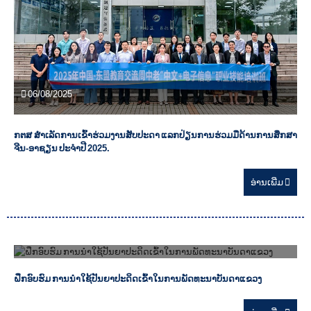
06/08/2025
ກຕສ ສໍາເລັດການເຂົ້າຮ່ວມງານສັບປະດາ ແລກປ່ຽນການຮ່ວມມືດ້ານການສຶກສາ
ຈີນ-ອາຊຽນ ປະຈຳປີ 2025.
ອ່ານ​ເພີ່ມ
06/08/2025
ຝຶກອົບຮົມ ການນໍາໃຊ້ປັນຍາປະດິດເຂົ້າໃນການພັດທະນາບັນດາແຂວງ