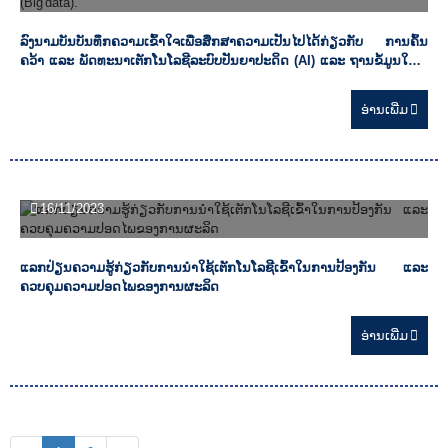
ລົງນາມບັນບັນທຶກຄວາມເຂົ້າໃຈເພື່ອສຶກສາຄວາມເປັນໄປໄດ້ກ່ຽວກັບ ການຄົ້ນ
ຄວ້າ ແລະ ພັດທະນາເຕັກໂນໂລຊີລະບົບປັນຍາປະດິດ (AI) ແລະ ຖານຂໍ້ມູນໃຫຍ່
(Big data).
ອ່ານ​ເພີ່ມ
16/11/2023
ແລກປ່ຽນຄວາມຮູ້ກ່ຽວກັບການນຳໃຊ້ເຕັກໂນໂລຊີເຂົ້າໃນການປ້ອງກັນ ແລະ
ຄວບຄຸມຄວາມປອດໄພຂອງການຜະລິດ
ອ່ານ​ເພີ່ມ