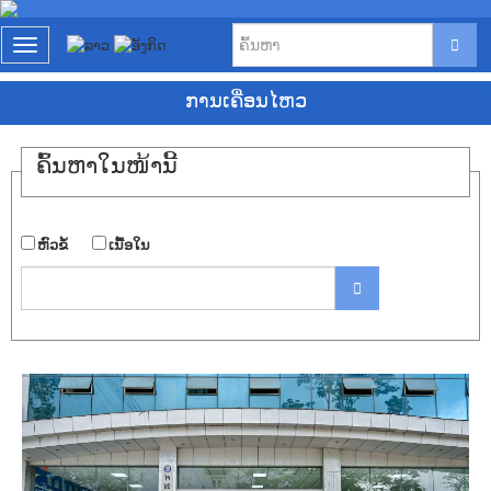
T
o
g
ການ​ເຄື່ອນ​ໄຫວ
g
l
e
ຄົ້ນ​ຫາ​ໃນ​ໜ້ານີ້
n
a
v
i
​ຫົວ​ຂໍ້
​ເນື້ອ​ໃນ
g
a
t
i
o
n