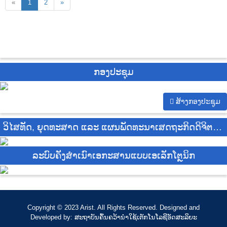
«
1
2
»
ກອງປະຊຸມ
ສ້າງກອງປະຊູມ
ວິໄສທັດ, ຍຸດທະສາດ ແລະ ແຜນພັດທະນາເສດຖະກິດດິຈິຕອນ
ແຫ່ງຊາດ
ລະບົບຄັງສຳເນົາເອກະສານແບບເອເລັກໂຕຼນິກ
Copyright © 2023 Arist. All Rights Reserved. Designed and
Developed by: ສະຖາບັນຄົ້ນຄວ້ານຳໃຊ້ເຕັກໂນໂລຊີອັດສະລິຍະ