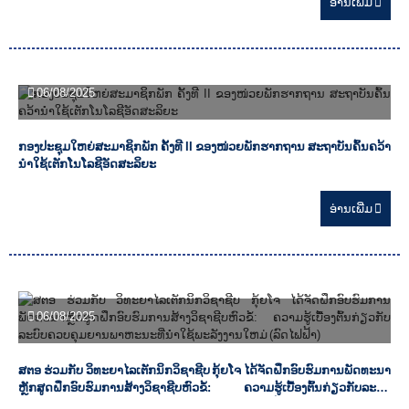
ອ່ານ​ເພີ່ມ
06/08/2025
ກອງປະຊຸມໃຫຍ່ສະມາຊິກພັກ ຄັ້ງທີ II ຂອງໜ່ວຍພັກຮາກຖານ ສະຖາບັນຄົ້ນຄວ້າ
ນຳໃຊ້ເຕັກໂນໂລຊີອັດສະລິຍະ
ອ່ານ​ເພີ່ມ
06/08/2025
ສຕອ ຮ່ວມກັບ ວິທະຍາໄລເຕັກນິກວິຊາຊີບ ກຸ້ຍໂຈ ໄດ້ຈັດຝຶກອົບຮົມການພັດທະນາ
ຫຼັກສູດຝຶກອົບຮົມການສ້າງວິຊາຊີບຫົວຂໍ້: ຄວາມຮູ້ເບື້ອງຕົ້ນກ່ຽວກັບລະບົບ
ຄວບຄຸມຍານພາຫະນະທີ່ນໍາໃຊ້ພະລັງງານໃຫມ່ (ລົດໄຟຟ້າ)